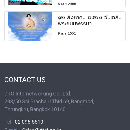
8 เม.ย 2566
๑๒ สิงหาคม ๒๕๖๒ วันเฉลิม
พระชนมพรรษา
9 ส.ค. 2562
CONTACT US
DTC Internetworking Co., Ltd.
293/50 Soi Pracha U Thid 69, Bangmod,
Thrungkru, Bangkok 10140
Tel:
02 096 5510
.th