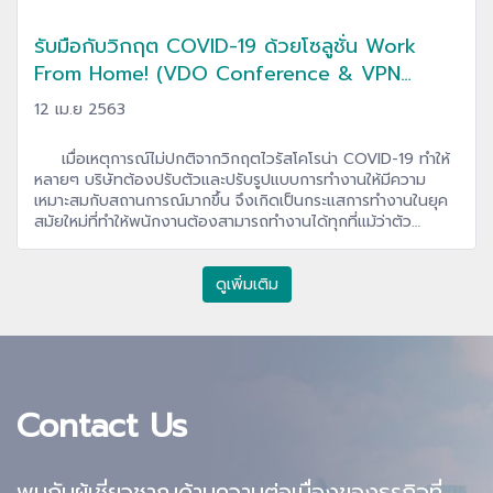
รับมือกับวิกฤต COVID-19 ด้วยโซลูชั่น Work
From Home! (VDO Conference & VPN
Client to Site)
12 เม.ย 2563
เมื่อเหตุการณ์ไม่ปกติจากวิกฤตไวรัสโคโรน่า COVID-19 ทำให้
หลายๆ บริษัทต้องปรับตัวและปรับรูปแบบการทำงานให้มีความ
เหมาะสมกับสถานการณ์มากขึ้น จึงเกิดเป็นกระแสการทำงานในยุค
สมัยใหม่ที่ทำให้พนักงานต้องสามารถทำงานได้ทุกที่แม้ว่าตัว
พนักงานเองจะอยู่ที่บ้านก็ตาม (Work From Home) ด้วยเหตุนี้จึง
ทำให้เทคโนโลยีที่ช่วยในเรื่องของการทำงานที่ไหนก็ได้จึงเข้ามามี
บทบาทและเป็นกระแสสำคัญที่กำลังมาแรงในปัจจุบัน โดยวันนี้
ดูเพิ่มเติม
DTCi จะพาทุกท่านมาพบและทำความรู้จักกับเทคโนโลยีเหล่านี้ว่ามี
อะไรบ้างและสามารถนำมาประยุกต์กับบริษัทของท่านอย่างไรบ้าง
ซึ่งหากท่านสนใจใน Work From Home Solution ดังกล่าว
สามารถติดต่อหาเราเพื่อรับคำให้ปรึกษาได้ฟรี
Contact Us
พบกับผู้เชี่ยวชาญด้านความต่อเนื่องของธุรกิจ
ที่