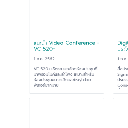
100% และไม่มีค่าสมัครใช้งานที่ต้อง
เสียเป็นรายเดือน โดยมีฟีเจอร์หลักๆ
ดังนี้
แนะนำ Video Conference -
Digi
VC 520+
ประโ
1 ก.ค. 2562
1 ก.ค
VC 520+ เช็ตระบบกล้องห้องประชุมที่
สื่อปร
มาพร้อมไมค์และลำโพง เหมาะสำหรับ
Signa
ห้องประชุมขนาดเล็กและใหญ่ ด้วย
ประชาส
ฟีเจอร์มากมาย
Conso
ที่ยุ
รวดเร