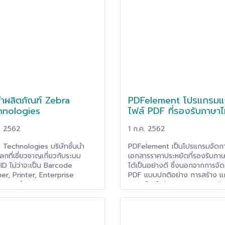
นที่เป็นนวัตกรรมในราคาที่เข้าถึง
ส่งผลกระทบต่อระบบเครือข่ายถ้า
่งประกอบด้วยซอฟต์แวร์สำรองและ
องค์กรไม่มีอุปกรณ์ที่ช่วยกำหน
ข้อมูลชั้นนำของ Veeam
การส่งต่อข้อมูล L3 (L3 Forwar
m Backup and replication)
Table) เช่น ประสิทธิภาพของร
ปกรณ์จัดเก็บข้อมูล DE Series
เครือข่ายช้าลงหรือเกิดการใช้งา
enovo ช่วยให้ฟังก์ชันการสำรอง
ของสวิตช์สูงขึ้น ดังนั้นแล้วตาร
คืนข้อมูลสามารถดำเนินการได้เร็ว
ส่งต่อข้อมูล L3 จึงเป็นตัวกำหน
ประหยัดต้นทุนมากขึ้นและง่ายดาย
สำคัญในการพิจารณาการออกแบบ
ลูชันสำรองข้อมูลแบบดั้งเดิม
ข่าย
กนี้โซลูชันดังกล่าวช่วยยกระดับ
ำผลิตภัณฑ์ Zebra
PDFelement โปรแกรมแก
ทุนในโครงสร้างพื้นฐานด้านการ
งข้อมูลขององค์กร (ROI) เพื่อ
hnologies
ไฟล์ PDF ที่รองรับภาษา
บในกรณีการใช้งานทางธุรกิจที่
ลายนอกเหนือจากแค่การสำรอง
. 2562
1 ก.ค. 2562
คืน
 Technologies บริษัทชั้นนำ
PDFelement เป็นโปรแกรมจัดก
ลกที่เชี่ยวชาญเกี่ยวกับระบบ
เอกสารราคาประหยัดที่รองรับภา
ID ไม่ว่าจะเป็น Barcode
ได้เป็นอย่างดี ซึ่งนอกจากการจั
er, Printer, Enterprise
PDF แบบปกติอย่าง การสร้าง แก
e รวมถึงระบบ RFID
แปลงไฟล์แล้ว PDFelement ยัง
ก์ชั่นอื่นๆเพิ่มเติม เช่น OCR ภา
สร้างฟอร์มดึงข้อมูลจาก PDF ล
Excel ได้ทันที อีกด้วย