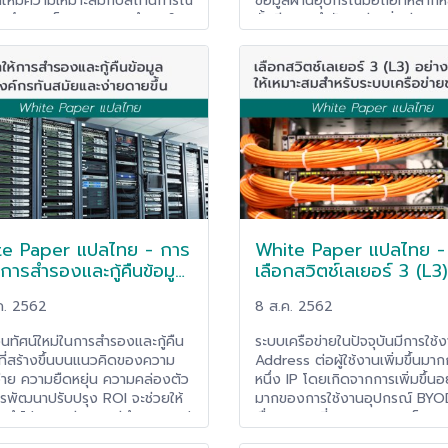
ให้มีความเหมาะสมกับสถานการณ์
ข้อมูลผ่านอุปกรณ์มือถือที่หลาก
้น จึงเกิดเป็นกระแสการทำงานใน
นั้นมีความสำคัญอย่างยิ่งต่อ กา
ยใหม่ที่ทำให้พนักงานต้อง
การจัดการเวิร์กโฟลว์ และการเพิ่
ถทำงานได้ทุกที่แม้ว่าตัวพนักงาน
ประสิทธิผลการผลิตสูงสุด ซึ่ง
อยู่ที่บ้านก็ตาม (Work From
เทคโนโลยี Mobility จะช่วยให้อง
ด้วยเหตุนี้จึงทำให้เทคโนโลยีที่
สามารถนำข้อมูลไปใช้ได้ในทุกที่ ท
เรื่องของการทำงานที่ไหนก็ได้จึง
อย่างมีประสิทธิภาพและน่าเชื่อถือ 
ามีบทบาทและเป็นกระแสสำคัญที่
การหยุดทำงานหรือแม้กระทั่งการ
มาแรงในปัจจุบัน โดยวันนี้ DTCi
ชะงักเล็กน้อยของการดำเนินการก
ุกท่านมาพบและทำความรู้จักกับ
ผลกระทบเชิงลบที่สำคัญต่อความ
ลยีเหล่านี้ว่ามีอะไรบ้างและ
ของธุรกิจโดยรวมได้
ถนำมาประยุกต์กับบริษัทของท่าน
ไรบ้าง ซึ่งหากท่านสนใจใน Work
te Paper แปลไทย - การ
White Paper แปลไทย -
Home Solution ดังกล่าว
ติดต่อหาเราเพื่อรับคำให้ปรึกษา
้การสำรองและกู้คืนข้อมูล
เลือกสวิตช์เลเยอร์ 3 (L3)
งค์กรทันสมัยและ
อย่างไรให้เหมาะสมสำหรั
ค. 2562
8 ส.ค. 2562
ดายขึ้น
เครือข่ายของคุณ
นทัศน์ใหม่ในการสำรองและกู้คืน
ระบบเครือข่ายในปัจจุบันมีการใช้
ลที่สร้างขึ้นบนแนวคิดของความ
Address ต่อผู้ใช้งานเพิ่มขึ้นมาก
ง่าย ความยืดหยุ่น ความคล่องตัว
หนึ่ง IP โดยเกิดจากการเพิ่มขึ้นอ
รพัฒนาปรับปรุง ROI จะช่วยให้
มากของการใช้งานอุปกรณ์ BYO
รทำได้มากกว่าการแค่สำรองและกู้
เรื่องการเปลี่ยนจาก IPv4 เป็น IP
อมูล ด้วยการใช้ประโยชน์จาก
การที่องค์กรใช้ IP Address มากข