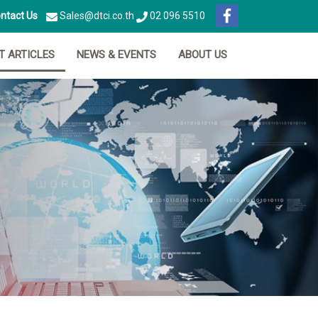
ntact Us
Sales@dtci.co.th
02 096 5510
IT ARTICLES
NEWS & EVENTS
ABOUT US