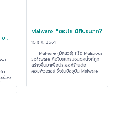
เซปต์ Bring Your Own Device
(BYOD) หรือการใช้ Mobile Device
ของพนักงานภายในองค์กร
Malware คืออะไร มีกี่ประเภท?
ส่ง
16 ธ.ค. 2561
Malware (มัลแวร์) หรือ Malicious
Software คือโปรแกรมชนิดหนึ่งที่ถูก
หรือ
สร้างขึ้นมาเพื่อประสงค์ร้ายต่อ
คอมพิวเตอร์ ซึ่งในปัจจุบัน Malware
บใน
ถูกแบ่งประเภทออกได้มากมายหลาก
เรื่อง
หลายประเภทตามลักษณะพิเศษของ
่อาศัย
แต่ละชนิดเช่น Computer Virus,
นใจว่า
Worms, Trojan house, Spyware
วไหล
เป็นต้น ซึ่งโปรแกรมเหล่านี้ก็สามารถ
แสดงผลต่อคอมพิวเตอร์และผู้ใช้งาน
ได้หลากหลายรูปแบบเช่นกัน ไม่ว่าจะเป็น
ใช้งาน
การขโมยข้อมูล, การเข้ารหัสข้อมูลทำให้
ดยมี
ไม่สามารถเข้าถึงข้อมูลได้, การลบ
ละ
ข้อมูล, การขโมยหน้า Broswer
(Broswer Hijack) ,การทำลายระบบ