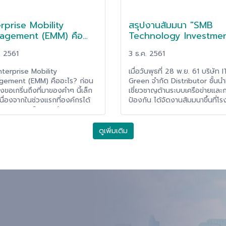
p & DR ทำได้อย่างราบรื่นและ
ัติกว่าเดิม
rprise Mobility
สรุปงานสัมมนา "SMB
agement (EMM) คือ
Technology Investme
? แล้วดีอย่างไร?
with Solution Networ
. 2561
3 ธ.ค. 2561
of ArubaOS" ของ IT
Green
rprise Mobility
เมื่อวันพุธที่ 28 พ.ย. 61 บริษัท I
ement (EMM) คืออะไร? ก่อน
Green จำกัด Distributor ชั้นนำท
องขอเกริ่นถึงที่มาของคำๆ นี้เล็ก
เชี่ยวชาญด้านระบบเครือข่ายและ
นื่องจากในช่วงแรกที่องค์กรได้
ป้องกัน ได้จัดงานสัมมนาขึ้นที่โ
นำเอา อุปกรณ์พกพาต่างๆ
Grand Mercure Bangkok For
le Device) เช่น Mobile,
ซึ่งมีหัวข้องานที่น่าสนใจว่า "SMB
t มาใช้ช่วยแบ่งเบาภาระงาน
Technology Investments wit
ดูเพิ่มเติม
องค์กรไม่ว่าจะเป็นการโทรบ้างละ
Solution Networking of Aru
งข้อความบ้างละ ซึ่งองค์กรก็
ซึ่งทาง DTCi ได้มีโอกาสเข้าร่วม
ารที่จะบริหารจัดการกับ Mobile
สัมมนาในครั้งนี้ จึงขอนำเอาเนื้อ
e เหล่านี้เพื่อรักษาความปลอดภัย
พร้อมภาพบรรยากาศงานมาแชร์ให
มูลจึงเกิดเป็นโซลูชั่น Mobile
ท่านกันครับ
e Management (MDM) ขึ้นมา
ลูชั่นนี้จะช่วยในการบริหารจัดการ
ตัวเครื่อง" ของ Mobile Device
าจะเป็นการทำ Device Security,
e Monitoring, Tracking