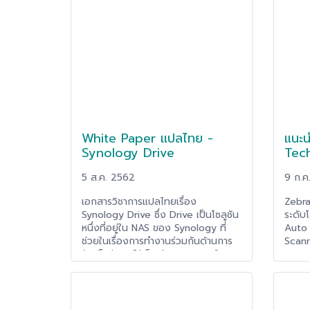
ความอันตรายมากขึ้นเรื่อยๆ เพราะผู้มุ่ง
โซลูชั
ร้ายจะมุ่งเน้นพัฒนาภัยคุกคามให้มีความ
ได้ซึ
ซับซ้อนมากขึ้น ซึ่งในเวลาเดียวกันการที่
จำลอง
องค์กรเริ่มใช้อุปกรณ์มือถือมาช่วยใน
(Veea
การทำงาน (Mobile Workforce) การ
และอุ
เปลี่ยนแปลงทางดิจิตอล (Digital
ของ L
Transformation) แอพพลิเคชัน IoT
และกู้
และการย้ายไปยังระบบคลาวด์จะทำให้
ขึ้น 
เพิ่มขนาดและความซับซ้อนของ
กว่าโซ
โครงสร้างพื้นฐานด้านไอทีพร้อมเพิ่ม
นอกจา
White Paper แปลไทย -
แนะน
โอกาสในการโจมตีของผู้มุ่งร้ายอีกด้วย
การลง
ปกป้อ
Synology Drive
Tec
รองรั
หลากห
5 ส.ค. 2562
9 ก.ค
และกู้
เอกสารวิชาการแปลไทยเรื่อง
Zebra
Synology Drive ซึ่ง Drive เป็นโซลูชัน
ระดับโ
หนึ่งที่อยู่ใน NAS ของ Synology ที่
Auto 
ช่วยในเรื่องการทำงานร่วมกันด้านการ
Scann
จัดเก็บข้อมูลไว้เป็นส่วนกลางภายใน
Mobil
ระบบคลาวด์ส่วนตัวที่ตั้งอยู่ในสำนัก
ขององค์กรเอง โดยโซลูชันนี้จะมีจุด
เด่นคือ การจัดเก็บไฟล์ไว้บนคลาวด์
ส่วนตัวที่องค์กรเป็นเจ้าของข้อมูลแบบ