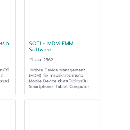
หยัด
SOTI - MDM EMM
ป
Software
10 ม.ค. 2562
กรได้
Mobile Device Management
ด์
(MDM) คือ การบริหารจัดการกับ
ลาวด์
Mobile Device ต่างๆ ไม่ว่าจะเป็น
Smartphone, Tablet Computer,
Mobile Printer, Rugged Mobile,
การ
Handhled, IoT เป็นต้น ซึ่งส่วนมากจะ
Excel
เป็นการกล่าวถึง ซอฟแวร์ที่จะช่วยให้
องค์กรสามารถจัดการกับ Mobile
Device ทั้งหมดได้ โดย MDM
Software จะสามารถจัดการได้ทั้ง
Device ขององค์กรและรองรับต่อคอน