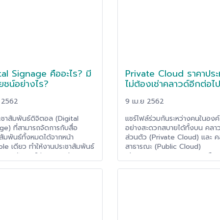
tal Signage คืออะไร? มี
Private Cloud ราคาประ
ยชน์อย่างไร?
ไม่ต้องเช่าคลาวด์อีกต่อไ
. 2562
9 เม.ย 2562
ะชาสัมพันธ์ดิจิตอล (Digital
แชร์ไฟล์ร่วมกันระหว่างคนในองค์
ge) ที่สามารถจัดการกับสื่อ
อย่างสะดวกสบายได้ทั้งบน คลาว
ัมพันธ์ทั้งหมดได้จากหน้า
ส่วนตัว (Private Cloud) และ ค
le เดียว ทำให้งานประชาสัมพันธ์
สาธารณะ (Public Cloud)
่งยากถูกจัดการได้สะดวก ง่ายดาย
เช่น Onedrive, Dropbox หรือ
็วและมีความน่าสนใจ
Google Drive พร้อมรองรับต่อ
แก้ไขออนไลน์สำหรับไฟล์ Word 
และ Powerpoint