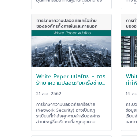
อุตสาหกรรมให้ท่านผู้อ่านได้ชมกัน ซึ่ง
ทำงาน
จุดเด่นของ RFID จะช่วยเรื่องการลด
มากขึ
เวลาการทำงานนั้นๆ ได้เป็นอย่างมาก
ยุคสมั
ซึ่งหมายถึงการลดต้นทุนและการมีกำไร
สามาร
เพิ่มขึ้น เราไปชมตัวอย่างการใช้งาน
เองจะ
RFID จริงกันดีกว่าครับ
Home) 
ช่วยใน
เข้าม
กำลัง
จะพาท
เทคโนโ
สามาร
อย่าง
White Paper แปลไทย - การ
Whi
From 
สามารถ
รักษาความปลอดภัยเครือข่าย
ทำให
ได้ฟรี
ขององค์กร (Network
ของอ
21 ส.ค. 2562
14 ส.
Security) ทั้งภายในและ
ง่าย
ภายนอก
การรักษาความปลอดภัยเครือข่าย
กระบว
(Network Security) อาจเป็นกฎ
ข้อมู
ระเบียบที่กำลังคุกคามสำหรับองค์กร
เรียบ
ส่วนใหญ่ซึ่งบริเวณที่จะถูกคุกคาม
และกา
(Threat landscape) ขององค์กร
องค์ก
กำลังกลายเป็นเป้าหมายในการโจมตีที่มี
คืนข้