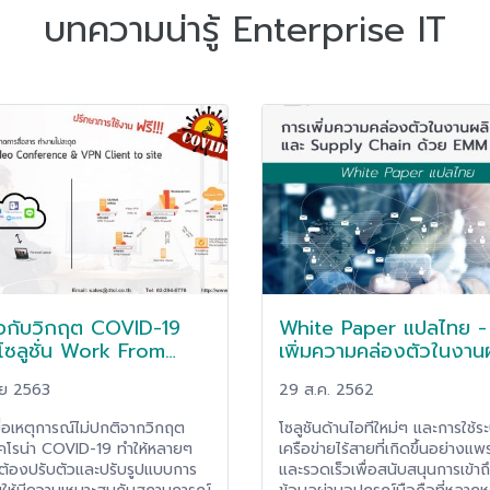
บทความน่ารู้ Enterprise IT
ือกับวิกฤต COVID-19
White Paper แปลไทย -
โซลูชั่น Work From
เพิ่มความคล่องตัวในงาน
e! (VDO Conference
และ Supply Chain ด้วย
.ย 2563
29 ส.ค. 2562
N Client to Site)
เครื่องมือ EMM
เหตุการณ์ไม่ปกติจากวิกฤต
โซลูชันด้านไอทีใหม่ๆ และการใช้ร
โคโรน่า COVID-19 ทำให้หลายๆ
เครือข่ายไร้สายที่เกิดขึ้นอย่างแพ
ทต้องปรับตัวและปรับรูปแบบการ
และรวดเร็วเพื่อสนับสนุนการเข้าถ