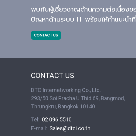
เป็นต้
พบกับผู้เชี่ยวชาญด้านความต่อเนื่องขอ
ที่ทุก
Mobil
ปัญหาด้านระบบ IT พร้อมให้คำแนะนำที่
ต่อไป
สำคัญ
ความค
นั้นข้
ถูกนำ
ขึ้น แ
องค์ก
ที่เพิ่
เป็นโซ
Manag
CONTACT US
DTC Internetworking Co., Ltd.
293/50 Soi Pracha U Thid 69, Bangmod,
Thrungkru, Bangkok 10140
Tel:
02 096 5510
.th
E-mail:
S
ales@dtci.co