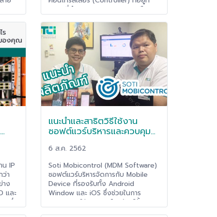
หลาย
คอนโทรลเลอร์ (Controller) ที่อยู่ที่
รผลิต
สถานที่ทำงาน (On-premise) หรือ
ม
แบบที่ควบคุมผ่านระบบคลาวด์ดี ซึ่ง
อะไรคือความแตกต่างและ
ค์กร
สถาปัตยกรรมแบบใดที่จะเหมาะสมกับ
ุกเวลา
องค์กรมากกว่ากัน ก่อนอื่นต้องมา
ซึ่ง
พิจารณาถึงการวิวัฒนาการของระบบ
หยุด
เครือข่าย WLAN จากนั้นจึงหาข้อแตก
็อาจมี
ต่างที่สำคัญระหว่าง WLAN ในระบบ
สำเร็จ
On-premise และระบบคลาวด์
แนะนำและสาธิตวิธีใช้งาน
ซอฟต์แวร์บริหารและควบคุม
บระบบ
โทรศัพท์ (Soti Mobicontrol)
6 ส.ค. 2562
งาน IP
Soti Mobicontrol (MDM Software)
กว่า
ซอฟต์แวร์บริหารจัดการกับ Mobile
ย่าง
Device ที่รองรับทั้ง Android
D และ
Window และ iOS ซึ่งช่วยในการ
v6 ซึ่ง
ควบคุมการใช้งานของโทรศัพท์ทั้ง
ึ้นจะ
องค์กรได้ตั้งแต่เริ่มต้นจนหมดอายุการ