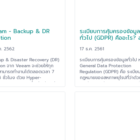
am - Backup & DR
ระเบียบการคุ้มครองข้อมูล
tion
ทั่วไป (GDPR) คืออะไร? 
ผลยังไงกับบริษัทไทย
ค. 2562
17 ธ.ค. 2561
p & Disaster Recovery (DR)
ระเบียบการคุ้มครองข้อมูลทั่วไป 
ion จาก Veeam จะช่วยให้ทุก
General Data Protection
จสามารถทำงานได้ตลอดเวลา 7
Regulation (GDPR) คือ ระเบีย
4 ชั่วโมง ด้วย Hyper-
กฎหมายของสหภาพยุโรปที่ว่าด้วย
bility Solution ที่จะช่วยป้องกัน
การคุ้มครองข้อมูลของประชากรที
จาก Downtime ที่เกิดขึ้น ช่วยให้
อยู่ในสหภาพยุโรปทุกคนเพื่อให้มั่
ที่สูญเสียไปกลับมาภายในเวลาที่
ข้อมูลจะถูกเก็บเป็นความลับ ไม่รั่
็ว โดย Veeam Hyper-
โดยง่าย เช่น ข้อมูลส่วนตัวของ
ability จะช่วยให้การ Backup &
พลเมืองสหภาพยุโรป (Personal
ยดายมากยิ่งขึ้น ด้วยการช่วยให้
Data) จะต้องถูกจัดเก็บและนำไป
รการ Backup & DR ได้แบบรวม
อย่างถูกกฎหมาย อย่างโปร่งใสโ
 ยกระดับการสำรองข้อมูลที่จาก
วัตถุประสงค์การใช้งานที่ชัดเจนแ
ำเป็นแบบ Policy-Based ให้กลาย
เฉพาะเจาะจง
ehavior-Based ซึ่งจะช่วยให้