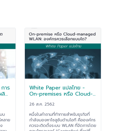
 การ
White Paper แปลไทย -
ผลิต
On-premises หรือ Cloud-
managed WLAN: องค์กร
26 ส.ค. 2562
ควรเลือกแบบใด?
ะบบ
หนึ่งในคำถามที่ท้าทายสำหรับธุรกิจที่
ร่หลาย
กำลังมองหาโซลูชันด้านไอที คือองค์กร
ึง
ควรจะติดตั้งระบบ WLAN ที่จัดการโดย