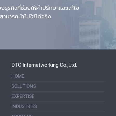
น ซึ่งพอมาถึงในยุคปัจจุบันอย่าง
งธุรกิจที่ช่วยให้คำปรึกษาและแก้ไข
ท่านทราบกันดีว่าเราไม่ได้ใช้
e Device เพียงแค่การสื่อสารอีก
สามารถนำไปใช้ได้จริง
 แต่ Mobile Device คือหัวใจ
หลักขององค์กรที่จะช่วยในเรื่อง
ล่องตัวในการทำงานมากขึ้น ดัง
อมูลหรือ Application ต่างๆ จึง
ไปใช้งานใน Mobile Device เพิ่ม
ละก็อย่างที่ทุกท่านทราบดีครับ
รก็จะต้องบริหารจัดการกับข้อมูล
มขึ้นนั้นด้วยเช่นกัน ดังนั้นจึงเกิด
ลูชั่น Enterprise Mobility
ement (EMM) ขึ้นมา
DTC Internetworking Co.,Ltd.
HOME
SOLUTIONS
EXPERTISE
INDUSTRIES