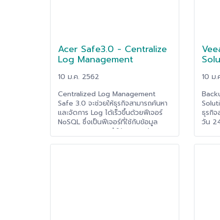
Acer Safe3.0 - Centralize
Vee
Log Management
Solu
10 ม.ค. 2562
10 ม.
Centralized Log Management
Backu
Safe 3.0 จะช่วยให้ธุรกิจสามารถค้นหา
Solut
และจัดการ Log ได้เร็วขึ้นด้วยฟีเจอร์
ธุรกิ
NoSQL ซึ่งเป็นฟีเจอร์ที่ใช้กับข้อมูล
วัน 2
ประเภท Bigdata ทำให้สามารถค้น
Availa
ข้อมูลปริมาณมหาศาลได้อย่างรวดเร็ว
ธุรกิจ
และ Safe 3.0 จะนำ Log ที่จัดเก็บ
ข้อมูล
ทั้งหมดมาแสดงเป็น Dashboard เพื่อ
รวดเร
ความง่ายในการตรวจสอบ รวมถึง
Avail
สามารถตั้งการแจ้งเตือนเมื่อเกิด
DR ง่า
สถานการณ์ที่ผิดปกติได้ และสามารถทำ
บริหา
รายงานที่ตอบรับกับการตรวจสอบของ
ศูนย์
เจ้าหน้าที่ตามพรบ.คอมพิวเตอร์ได้
เดิมท
เป็น B