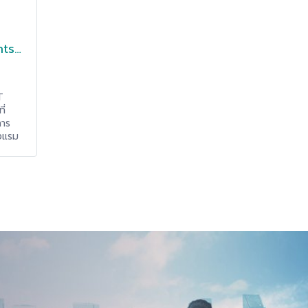
และอีกมากมายที่แฮคเกอร์สามารถคิด
วิธีที่จะหาผลประโยชน์จากองค์กรของ
ท่านได้ซึ่งในบทความนี้เราจะพาท่านมาดู
กันว่าประเภทต่างๆ ของ Malware มี
nts
อะไรกันบ้าง และ Malware มีการทำงาน
king
หรือแพร่กระจายได้อย่างไร
T
ี่
การ
รงแรม
tune
h
baOS"
ในงาน
หา
้ทุกๆ