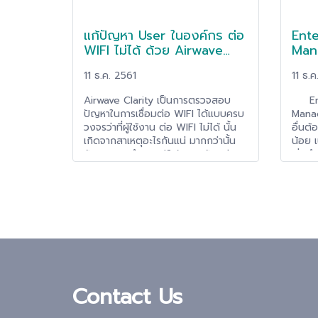
Backu
อัตโนม
แก้ปัญหา User ในองค์กร ต่อ
Ente
WIFI ไม่ได้ ด้วย Airwave
Man
Clarity
อะไร
11 ธ.ค. 2561
11 ธ.ค
Airwave Clarity เป็นการตรวจสอบ
Ente
ปัญหาในการเชื่อมต่อ WIFI ได้แบบครบ
Manag
วงจรว่าที่ผู้ใช้งาน ต่อ WIFI ไม่ได้ นั้น
อื่นต้
เกิดจากสาเหตุอะไรกันแน่ มากกว่านั้น
น้อย เ
ยังสามารถทำการแก้ไขปัญหาดังกล่าว
เริ่ม
ผ่าน Airwave ได้อีกด้วย เช่น ย้ายการ
(Mobi
เชื่อมต่อของผู้ใช้งานไปอีก Access
Table
Point นึง เป็นต้น
ภายใน
การส่
ต้องก
Devic
ของข้อ
Devic
ซึ่งโซ
Contact Us
กับ "
ไม่ว่
Devic