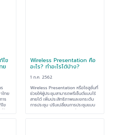
ใช้งาน
ดตาราง
ding
ะบบ
น CPU
างการ
ด
เครือ
้ไข
Wireless Presentation คือ
ไทย
อะไร? ทำอะไรได้บ้าง?
1 ก.ค. 2562
าร
Wireless Presentation หรือโซลูชั่นที่
ษาไทย
ช่วยให้ผู้ประชุมสามารถพรีเซ็นต์แบบไร้
ดการ
สายได้ เพิ่มประสิทธิภาพและยกระดับ
้ไข
การประชุม ปรับเปลี่ยนการประชุมแบบ
มีฟัง
Presentation ธรรมดา สู่
ษาไทย,
Collaboration หรือการประชุมที่ผู้
งใน
ประชุมสามารถเข้าถึง แก้ไขและแชร์
ข้อมูลได้อย่างง่ายดาย