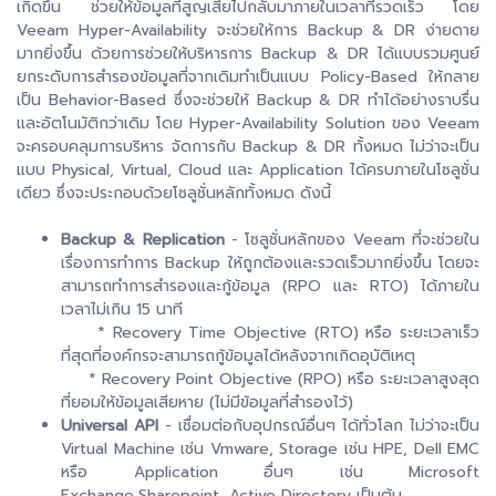
เกิดขึ้น ช่วยให้ข้อมูลที่สูญเสียไปกลับมาภายในเวลาที่รวดเร็ว โดย
Veeam Hyper-Availability จะช่วยให้การ Backup & DR ง่ายดาย
มากยิ่งขึ้น ด้วยการช่วยให้บริหารการ Backup & DR ได้แบบรวมศูนย์
ยกระดับการสำรองข้อมูลที่จากเดิมทำเป็นแบบ Policy-Based ให้กลาย
เป็น Behavior-Based ซึ่งจะช่วยให้ Backup & DR ทำได้อย่างราบรื่น
และอัตโนมัติกว่าเดิม โดย Hyper-Availability Solution ของ Veeam
จะครอบคลุมการบริหาร จัดการกับ Backup & DR ทั้งหมด ไม่ว่าจะเป็น
แบบ Physical, Virtual, Cloud และ Application ได้ครบภายในโซลูชั่น
เดียว ซึ่งจะประกอบด้วยโซลูชั่นหลักทั้งหมด ดังนี้
Backup & Replication
- โซลูชั่นหลักของ Veeam ที่จะช่วยใน
เรื่องการทำการ Backup ให้ถูกต้องและรวดเร็วมากยิ่งขึ้น โดยจะ
สามารถทำการสำรองและกู้ข้อมูล (RPO และ RTO) ได้ภายใน
เวลาไม่เกิน 15 นาที
* Recovery Time Objective (RTO) หรือ ระยะเวลาเร็ว
ที่สุดที่องค์กรจะสามารถกู้ข้อมูลได้หลังจากเกิดอุบัติเหตุ
* Recovery Point Objective (RPO) หรือ ระยะเวลาสูงสุด
ที่ยอมให้ข้อมูลเสียหาย (ไม่มีข้อมูลที่สำรองไว้)
Universal API
- เชื่อมต่อกับอุปกรณ์อื่นๆ ได้ทั่วโลก ไม่ว่าจะเป็น
Virtual Machine เช่น Vmware, Storage เช่น HPE, Dell EMC
หรือ Application อื่นๆ เช่น Microsoft
Exchange,Sharepoint, Active Directory เป็นต้น