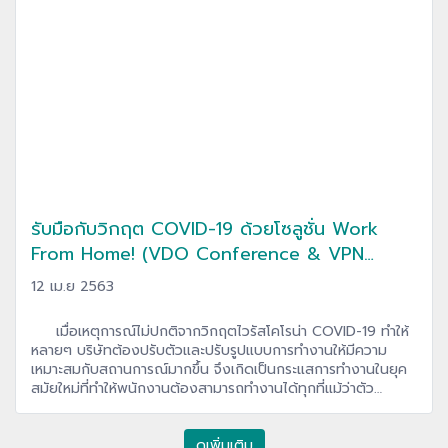
รับมือกับวิกฤต COVID-19 ด้วยโซลูชั่น Work
From Home! (VDO Conference & VPN
Client to Site)
12 เม.ย 2563
เมื่อเหตุการณ์ไม่ปกติจากวิกฤตไวรัสโคโรน่า COVID-19 ทำให้
หลายๆ บริษัทต้องปรับตัวและปรับรูปแบบการทำงานให้มีความ
เหมาะสมกับสถานการณ์มากขึ้น จึงเกิดเป็นกระแสการทำงานในยุค
สมัยใหม่ที่ทำให้พนักงานต้องสามารถทำงานได้ทุกที่แม้ว่าตัว
พนักงานเองจะอยู่ที่บ้านก็ตาม (Work From Home) ด้วยเหตุนี้จึง
ทำให้เทคโนโลยีที่ช่วยในเรื่องของการทำงานที่ไหนก็ได้จึงเข้ามามี
บทบาทและเป็นกระแสสำคัญที่กำลังมาแรงในปัจจุบัน โดยวันนี้
ดูเพิ่มเติม