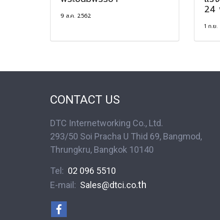
24 
9 ส.ค. 2562
1 ก.ย.
CONTACT US
DTC Internetworking Co., Ltd.
293/50 Soi Pracha U Thid 69, Bangmod,
Thrungkru, Bangkok 10140
Tel:
02 096 5510
.th
E-mail:
S
ales@dtci.co