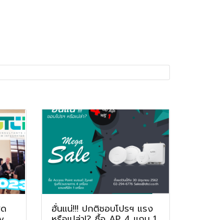
ุด
ฮั่นแน่!!! ปกติชอบโปรฯ แรง
y
หรือเปล่า!? ซื้อ AP 4 แถม 1