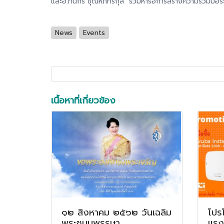
และอ.ทินกร ชุณหภัทรกุล ร่วมหารือการสร้างความร่วมมือ
News
Events
เนื้อหาที่เกี่ยวข้อง
๑๒ สิงหาคม ๒๕๖๒ วันเฉลิม
โปร
พระชนมพรรษา
แรง