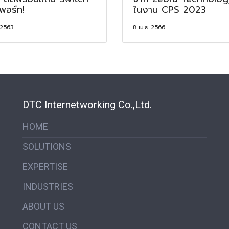
พอร์ท!
ในงาน CPS 2023
 2563
8 เม.ย 2566
DTC Internetworking Co.,Ltd.
HOME
SOLUTIONS
EXPERTISE
INDUSTRIES
ABOUT US
CONTACT US