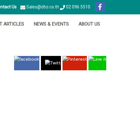
ntact Us
Sales@dtci.co.th
02 096 5510
IT ARTICLES
NEWS & EVENTS
ABOUT US