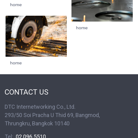
home
home
home
CONTACT US
DTC Internetworking Co., Ltd.
293/50 Soi Pracha U Thid 69, Bangmod,
Thrungkru, Bangkok 10140
Tel:
02 096 5510