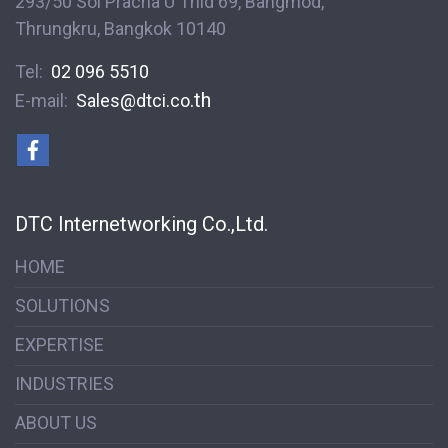
293/50 Soi Pracha U Thid 69, Bangmod,
Thrungkru, Bangkok 10140
Tel:
02 096 5510
.th
E-mail:
S
ales@dtci.co
DTC Internetworking Co.,Ltd.
HOME
SOLUTIONS
EXPERTISE
INDUSTRIES
ABOUT US