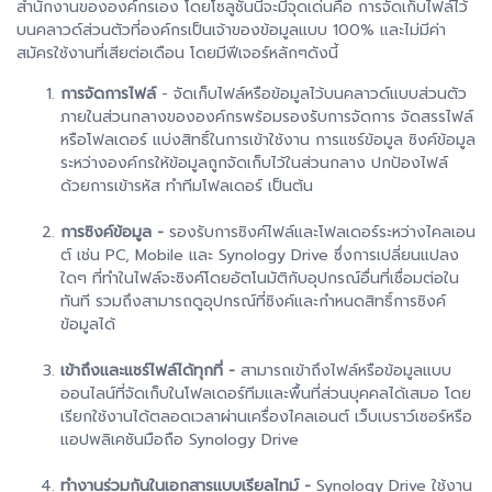
สำนักงานขององค์กรเอง โดยโซลูชันนี้จะมีจุดเด่นคือ การจัดเก็บไฟล์ไว้
บนคลาวด์ส่วนตัวที่องค์กรเป็นเจ้าของข้อมูลแบบ 100% และไม่มีค่า
สมัครใช้งานที่เสียต่อเดือน โดยมีฟีเจอร์หลักๆดังนี้
การจัดการไฟล์
- จัดเก็บไฟล์หรือข้อมูลไว้บนคลาวด์แบบส่วนตัว
ภายในส่วนกลางขององค์กรพร้อมรองรับการจัดการ จัดสรรไฟล์
หรือโฟลเดอร์ แบ่งสิทธิ์ในการเข้าใช้งาน การแชร์ข้อมูล ซิงค์ข้อมูล
ระหว่างองค์กรให้ข้อมูลถูกจัดเก็บไว้ในส่วนกลาง ปกป้องไฟล์
ด้วยการเข้ารหัส ทำทีมโฟลเดอร์ เป็นต้น
การซิงค์ข้อมูล -
รองรับการซิงค์ไฟล์และโฟลเดอร์ระหว่างไคลเอน
ต์ เช่น PC, Mobile และ Synology Drive ซึ่งการเปลี่ยนแปลง
ใดๆ ที่ทำในไฟล์จะซิงค์โดยอัตโนมัติกับอุปกรณ์อื่นที่เชื่อมต่อใน
ทันที รวมถึงสามารถดูอุปกรณ์ที่ซิงค์และกำหนดสิทธิ์การซิงค์
ข้อมูลได้
เข้าถึงและแชร์ไฟล์ได้ทุกที่ -
สามารถเข้าถึงไฟล์หรือข้อมูลแบบ
ออนไลน์ที่จัดเก็บในโฟลเดอร์ทีมและพื้นที่ส่วนบุคคลได้เสมอ โดย
เรียกใช้งานได้ตลอดเวลาผ่านเครื่องไคลเอนต์ เว็บเบราว์เซอร์หรือ
แอปพลิเคชันมือถือ Synology Drive
ทำงานร่วมกันในเอกสารแบบเรียลไทม์ -
Synology Drive
ใช้งาน